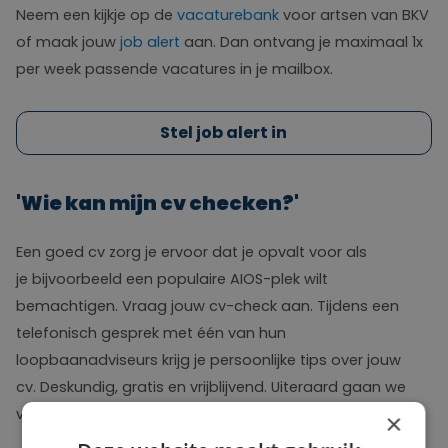
Neem een kijkje op de
vacaturebank
voor artsen van BKV
of maak jouw
job
alert
aan. Dan ontvang je maximaal 1x
per week passende vacatures in je mailbox.
Stel job alert in
'Wie kan mijn cv checken?'
Een goed cv zorg je ervoor dat je opvalt voor als
je bijvoorbeeld een populaire AIOS-plek wilt
bemachtigen. Vraag jouw cv-check aan. Tijdens een
telefonisch gesprek met één van hun
loopbaanadviseurs krijg je persoonlijke tips over jouw
cv. Deskundig, gratis en vrijblijvend. Uiteraard gaan we
vertrouwelijk met je cv om.
×