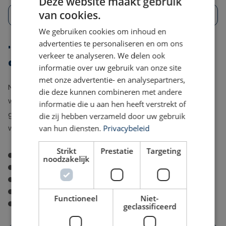
Deze website maakt gebruik
van cookies.
Vraag jouw cv-check aan
We gebruiken cookies om inhoud en
advertenties te personaliseren en om ons
'Waar vind ik webinars over werken in
verkeer te analyseren. We delen ook
de zorg?'
informatie over uw gebruik van onze site
met onze advertentie- en analysepartners,
Neem deel aan 1 van onze
webinars
om snel wijzer te
die deze kunnen combineren met andere
worden. Onze webinars worden in de avonduren
informatie die u aan hen heeft verstrekt of
gegeven. Check de agenda voor de actuele geplande
die zij hebben verzameld door uw gebruik
van hun diensten.
Privacybeleid
webinars:
Strikt
Prestatie
Targeting
Switch naar de sociale geneeskunde
noodzakelijk
Medical Traineeship: Ontwikkeltraject voor ANIOS
Werken als arts in het buitenland
Zzp'en in de zorg
Functioneel
Niet-
Succesvol solliciteren.
geclassificeerd