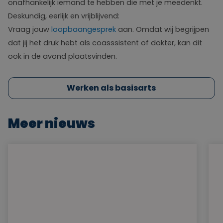
onafhankelijk iemand te hebben die met je meedenkt.
Deskundig, eerlijk en vrijblijvend:
Vraag jouw
loopbaangesprek
aan. Omdat wij begrijpen
dat jij het druk hebt als coasssistent of dokter, kan dit
ook in de avond plaatsvinden.
Werken als basisarts
Meer nieuws
Webinars
AMS